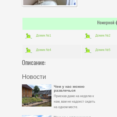
Номерной 
Домик №1
Домик №2
Домик №4
Домик №5
Описание:
Новости
Чем у нас можно
развлечься
Приехав даже на неделю к
нам, вам не надоест сидеть
на одном месте.